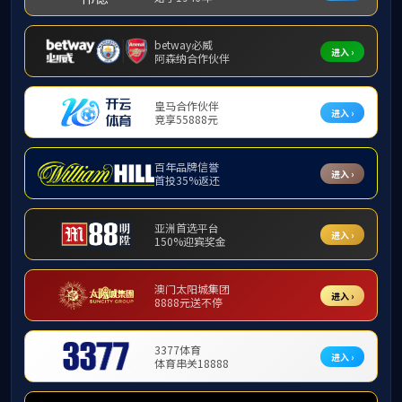
西汉母联官网
研学活动
研学活动
招生目录
导师风采
规章制度
1
月
27
日下午，b
学习生活情况，叮嘱