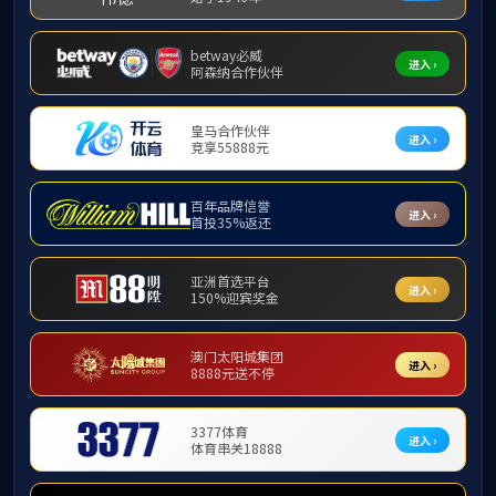
学生工作
学生工作
中秋佳节来临之
25级
新生等进行了走
学院为
600余