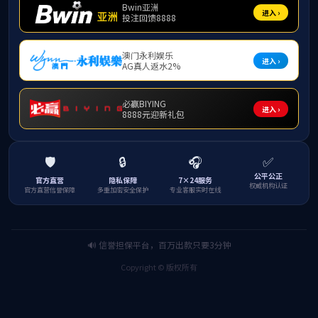
赵春哲
，教授，中
获博士学位，2012
工智能学会理事。
近年来，发表科
专利授权1项，实用新
社会科学基金项目1项
主要担任《管理
联系方式：
zhaoc
上一条：
李洪兵 教授
下一条：
代祥光 教授