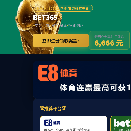
******
中国·
学院首页
学院概况
学科