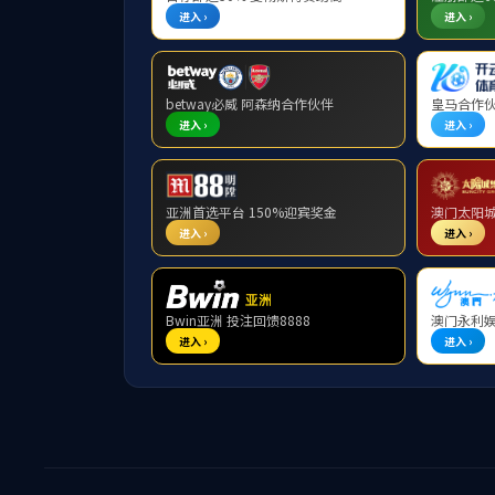
本科生教育
专业设置
风采展示
教学动态
教学公告
风采展示
‌2025
赛点圆满收
重庆安全技
能体开发科
模等赛道展
教育学院
、