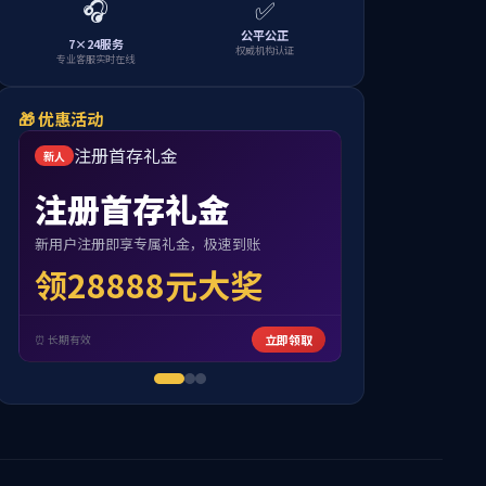
位置：
>
>
> 正文
学院首页
本科生教育
风采展示
术专业人才大赛
：
国软件和信息技术专业人才大赛
省赛重庆三峡学院
渝东北赛区重庆三峡学院、
重庆信息技术职业学院、
加比赛，
在软件开发、电子设计、人工智能科目和智
赛命题赛（
RISC-V
应用创新）、
智能装备数字化建
数学与统计学院、机械工程学院、工商管理学院、
教师
）
36
项，二等奖
55
项，三等奖
108
项。