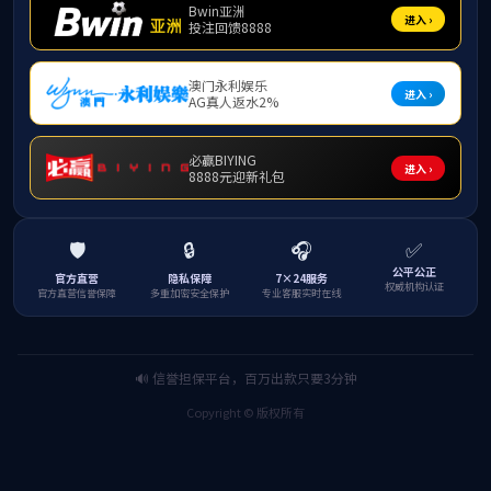
赵春哲书记
以
“